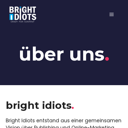
Zum
Inhalt
Menü
springen
über uns
.
bright idiots
.
Bright Idiots entstand aus einer gemeinsamen
Vision über Publishing und Online-Marketing.